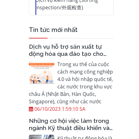
Dịch vụ kiểm hàng (Sorting
inspection/外观检查)
Tin tức mới nhất
Dịch vụ hỗ trợ sản xuất tự
động hóa qua đào tạo cho
doanh nghiệp
Trong xu thế của cuộc
cách mạng công nghiệp
4.0 và hội nhập quốc tế,
các nước trong khu vực
châu Á (Nhật Bản, Hàn Quốc,
Singapore), cũng như các nước
06/10/2023 1:59:10 SA
Những cơ hội việc làm trong
ngành Kỹ thuật điều khiển và
Tự động hoá hiện nay là gì?
Kỹ thuật tự động hóa là