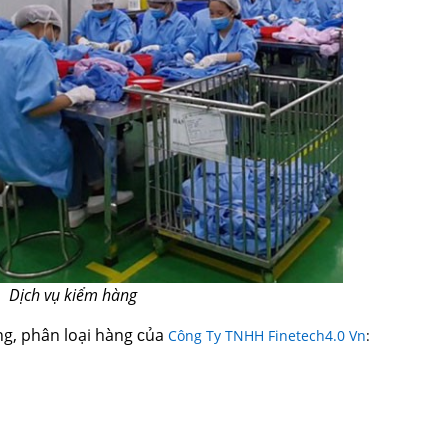
Dịch vụ kiểm hàng
ing, phân loại hàng ᴄủa
Công Ty TNHH Finetech4.0 Vn
: