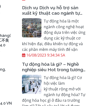
)
Dịch vụ Dịch vụ hỗ trợ sản
A
xuất kỹ thuật cao ngành tự
động hóa
Tự động hóa là một
ngành công nghệ hoạt
động dựa trên việc ứng
 hàng(
dụng các kỹ thuật cơ
工不良
khí hiện đại, điều khiển tự động và
4.0
các phần mềm máy tính để vận
A
16/08/2023 9:34:34 SA
Tự động hóa là gì? – Nghề
nghiệp siêu Hot trong tương
ing,
lai gần
Tự động hóa là gì? Cơ
A
hội việc làm
kỹ thuật rộng mở với
ngành tự động hóa? Tự
động hóa học gì ở đâu ra trường
 4.0 VN
làm gì? Tất cả câu trả lời sẽ được