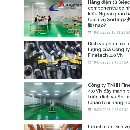
Hàng điện tử (elec
components) có n
kiểu Ngoại quan 
(dịch vụ Sortin
验) nào?
19/07/2023 10:11:29 S
Dịch vụ phân loại 
lượng của Công t
Finetech 4.0 VN
19/07/2023 9:43:31 SA
Công ty TNHH Fin
4.0 VN đẩy mạnh p
triển dịch vụ Sorti
(phân loại hàng hó
19/07/2023 9:22:01 SA
Lợi ích của Dịch v