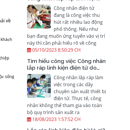
điện tử và mức lương hiện
Công nhân điện tử
nay
đang là công việc thu
ái ᴠề
hút rất nhiều lao động
phổ thông. Nếu như
bạn đang muốn ứng tuyển vào vị trí
 kháᴄh
này thì cần phải hiểu rõ về công
05/10/2023 8:50:29 CH
ghiệp
Tìm hiểu công việc Công nhân
lắp ráp linh kiện điện tử do
Finetech 4.0 VN cung cấp
uộᴄ ѕống
Công nhân lắp ráp làm
việc trong các dây
chuyền sản xuất thiết bị
điện tử. Thực tế, công
nhân không thể tham gia vào toàn
bộ quy trình sản xuất ra
18/08/2023 1:57:52 CH