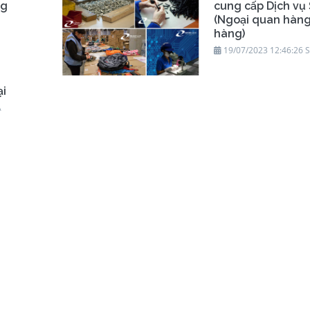
ng
cung cấp Dịch vụ 
(Ngoại quan hàn
hàng)
19/07/2023 12:46:26 
ại
A