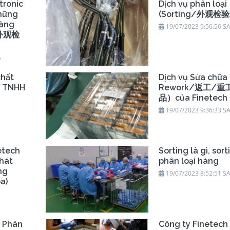
tronic
Dịch vụ phân loại
hững
(Sorting/外观检验
hàng
19/07/2023 9:56:56 S
g/外观检
A
chất
Dịch vụ Sửa chữa
y TNHH
Rework/返工/重
品）của Finetech 
19/07/2023 9:36:33 S
etech
Sorting là gì, sort
hát
phân loại hàng
ng
19/07/2023 8:52:51 S
a)
ụ Phân
Công ty Finetech