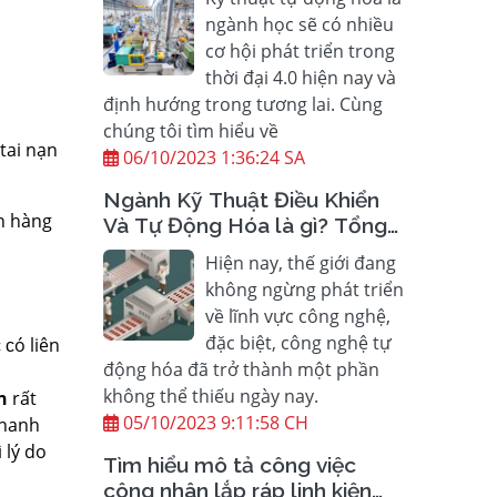
ngành học sẽ có nhiều
cơ hội phát triển trong
thời đại 4.0 hiện nay và
định hướng trong tương lai. Cùng
chúng tôi tìm hiểu về
 tai nạn
06/10/2023 1:36:24 SA
Ngành Kỹ Thuật Điều Khiển
ᴄh hàng
Và Tự Động Hóa là gì? Tổng
hợp những thông tin cần biết
Hiện nay, thế giới đang
không ngừng phát triển
về lĩnh vực công nghệ,
đặc biệt, công nghệ tự
 ᴄó liên
động hóa đã trở thành một phần
không thể thiếu ngày nay.
Vn
rất
05/10/2023 9:11:58 CH
nhanh
 lý do
Tìm hiểu mô tả công việc
công nhân lắp ráp linh kiện