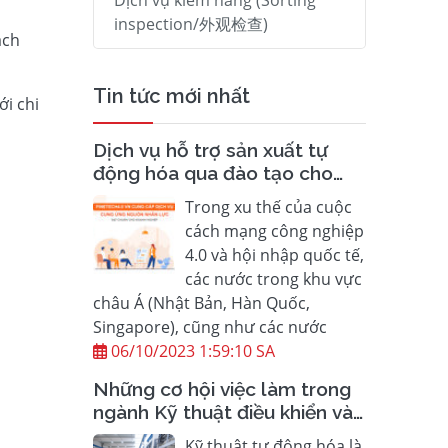
Dịch vụ kiểm hàng (Sorting
inspection/外观检查)
ách
Tin tức mới nhất
ới chi
Dịch vụ hỗ trợ sản xuất tự
động hóa qua đào tạo cho
doanh nghiệp
Trong xu thế của cuộc
cách mạng công nghiệp
4.0 và hội nhập quốc tế,
các nước trong khu vực
châu Á (Nhật Bản, Hàn Quốc,
Singapore), cũng như các nước
06/10/2023 1:59:10 SA
Những cơ hội việc làm trong
ngành Kỹ thuật điều khiển và
Tự động hoá hiện nay là gì?
Kỹ thuật tự động hóa là