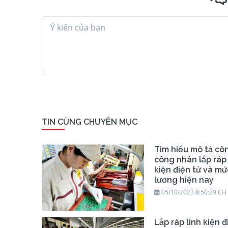
TIN CÙNG CHUYÊN MỤC
Tìm hiểu mô tả cô
công nhân lắp ráp 
kiện điện tử và mứ
lương hiện nay
05/10/2023 8:50:29 CH
Lắp ráp linh kiện đ