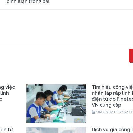
bình luận trong bài
ng việc
Tìm hiểu công vi
linh
nhân lắp ráp linh 
c
điện tử do Finete
VN cung cấp
18/08/2023 1:57:52 C
iện tử
Dịch vụ gia công 