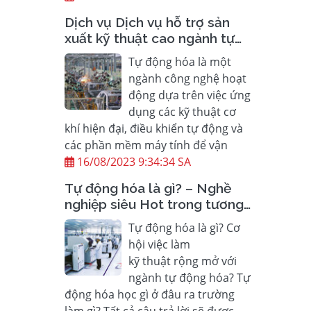
Dịch vụ Dịch vụ hỗ trợ sản
xuất kỹ thuật cao ngành tự
động hóa
Tự động hóa là một
ngành công nghệ hoạt
động dựa trên việc ứng
dụng các kỹ thuật cơ
khí hiện đại, điều khiển tự động và
các phần mềm máy tính để vận
16/08/2023 9:34:34 SA
Tự động hóa là gì? – Nghề
nghiệp siêu Hot trong tương
lai gần
Tự động hóa là gì? Cơ
hội việc làm
kỹ thuật rộng mở với
ngành tự động hóa? Tự
động hóa học gì ở đâu ra trường
làm gì? Tất cả câu trả lời sẽ được