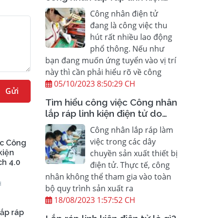
điện tử và mức lương hiện
Công nhân điện tử
nay
đang là công việc thu
hút rất nhiều lao động
phổ thông. Nếu như
bạn đang muốn ứng tuyển vào vị trí
này thì cần phải hiểu rõ về công
05/10/2023 8:50:29 CH
Gửi
Tìm hiểu công việc Công nhân
lắp ráp linh kiện điện tử do
Finetech 4.0 VN cung cấp
Công nhân lắp ráp làm
việc trong các dây
ệc Công
kiện
chuyền sản xuất thiết bị
ch 4.0
điện tử. Thực tế, công
nhân không thể tham gia vào toàn
H
bộ quy trình sản xuất ra
18/08/2023 1:57:52 CH
lắp ráp